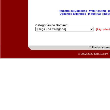
Registro de Dominios
|
Web Hosting
|
D
Dominios Expirados
|
Industrias
|
Indu
Categorías de Dominio:
[Pág. princi
** Precios expre
© 2002/2022 Solo10.com