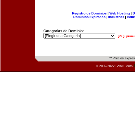
Registro de Dominios
|
Web Hosting
|
D
Dominios Expirados
|
Industrias
|
Indu
Categorías de Dominio:
[Pág. princi
** Precios expre
© 2002/2022 Solo10.com