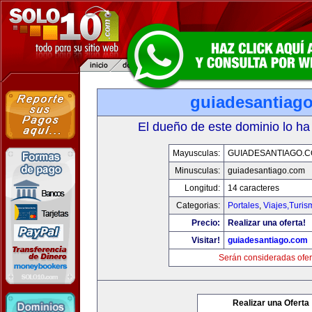
guiadesantiag
El dueño de este dominio lo ha
Mayusculas:
GUIADESANTIAGO.
Minusculas:
guiadesantiago.com
Longitud:
14 caracteres
Categorias:
Portales
,
Viajes,Turi
Precio:
Realizar una oferta!
Visitar!
guiadesantiago.com
Serán consideradas ofer
Realizar una Oferta