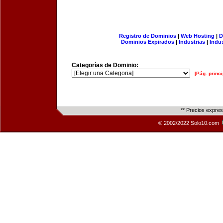
Registro de Dominios
|
Web Hosting
|
D
Dominios Expirados
|
Industrias
|
Indu
Categorías de Dominio:
[Pág. princi
** Precios expre
© 2002/2022 Solo10.com