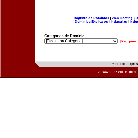
Registro de Dominios
|
Web Hosting
|
D
Dominios Expirados
|
Industrias
|
Indu
Categorías de Dominio:
[Pág. princi
** Precios expre
© 2002/2022 Solo10.com