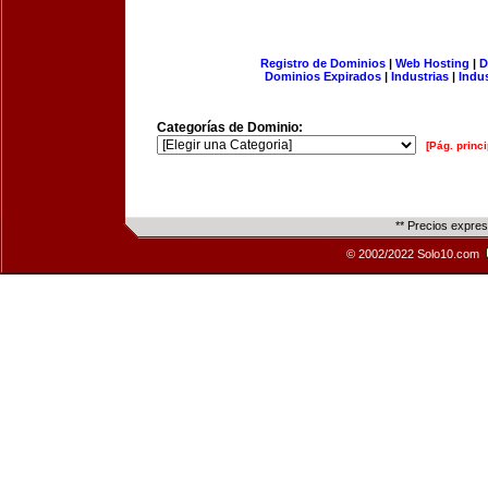
Registro de Dominios
|
Web Hosting
|
D
Dominios Expirados
|
Industrias
|
Indu
Categorías de Dominio:
[Pág. princi
** Precios expre
© 2002/2022 Solo10.com