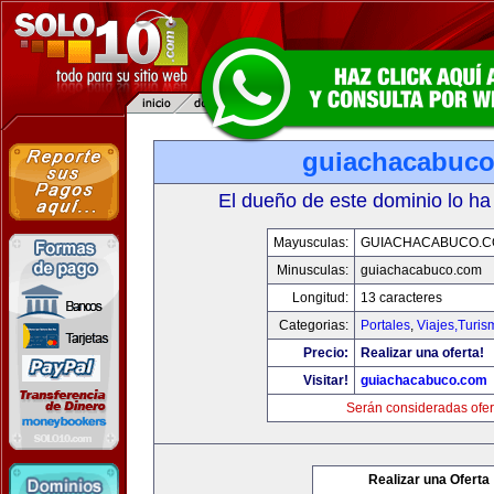
guiachacabuc
El dueño de este dominio lo ha
Mayusculas:
GUIACHACABUCO.
Minusculas:
guiachacabuco.com
Longitud:
13 caracteres
Categorias:
Portales
,
Viajes,Turi
Precio:
Realizar una oferta!
Visitar!
guiachacabuco.com
Serán consideradas ofer
Realizar una Oferta