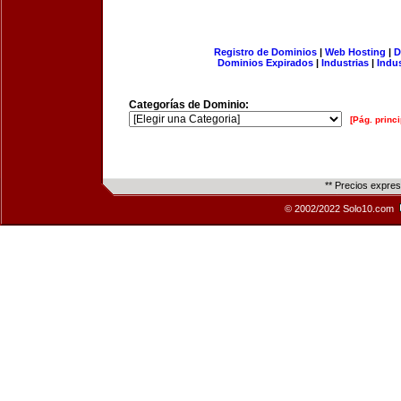
Registro de Dominios
|
Web Hosting
|
D
Dominios Expirados
|
Industrias
|
Indu
Categorías de Dominio:
[Pág. princi
** Precios expre
© 2002/2022 Solo10.com